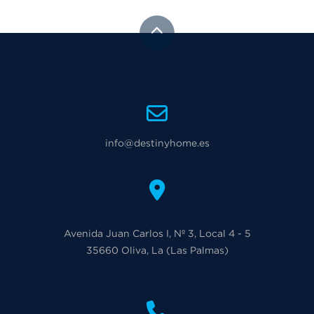
info@destinyhome.es
Avenida Juan Carlos I, Nº 3, Local 4 - 5
35660
Oliva, La
(Las Palmas)